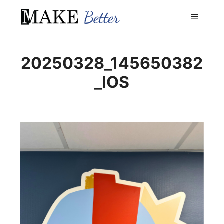
Menu pr
20250328_145650382
_IOS