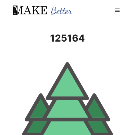
Menu pr
125164